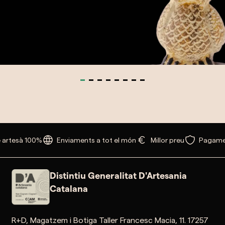
rtesà 100%
Enviaments a tot el món
Millor preu
Pagament
Distintiu Generalitat D'Artesania
Catalana
R+D, Magatzem i Botiga Taller Francesc Macia, 11. 17257