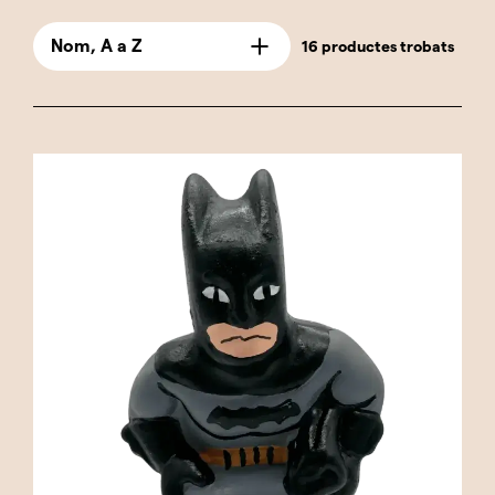
capturat la imaginació de generacions.
Aquests caganers són perfectes per als fans
Nom, A a Z
16 productes trobats
dels còmics i el cinema de superherois, tot
combinant l'humor i la tradició catalana amb la
valentia i el poder d'aquests personatges
llegendaris.
La nostra selecció inclou herois clàssics com el
Capità Amèrica i Thor, juntament amb
antiherois populars com Deadpool i Wolverine.
També hi trobaràs representacions de
personatges femenins icònics com Catwoman i
Harley Quinn, que aporten un toc de diversitat i
estil a la col·lecció. Cada caganer està fabricat
amb gran detall i qualitat, assegurant que els
trets distintius de cada superheroi, des dels
vestits icònics fins a les postures
característiques, estiguin fidelment
representats.