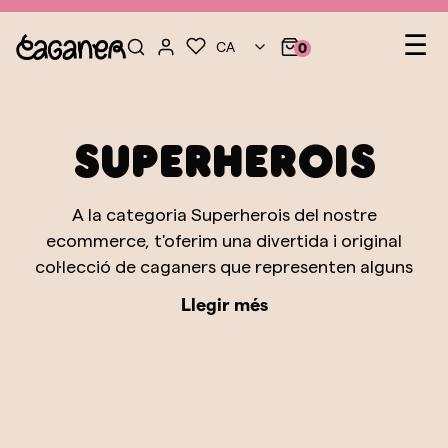
Na
☰
CA
0
de
pal
Superherois
A la categoria Superherois del nostre
ecommerce, t'oferim una divertida i original
col·lecció de caganers que representen alguns
dels superherois més emblemàtics dels
Llegir més
universos de Marvel i DC Comics. Des de
Batman i Superman fins a Spiderman i Wonder
Woman, cada figura està dissenyada
meticulosament per capturar l'essència
d'aquests personatges heroics que han