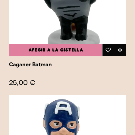
Aquests caganers no només són un excel·lent
regal per a qualsevol aficionat als superherois,
sinó que també són perfectes per afegir un toc
d'humor i creativitat a casa teva o espai de
treball. A més, són ideals per a col·leccionistes
que busquen peces úniques que combinin
AFEGIR A LA CISTELLA
cultura pop i tradició. En incloure tant herois
com dolents, la col·lecció ofereix una àmplia
Caganer Batman
gamma de personatges que capturen l'esperit
del bé contra el mal i la lluita eterna per la
25,00 €
justícia. Explora la nostra categoria
Superherois i troba el caganer que millor
representi el teu heroi o dolent favorit!