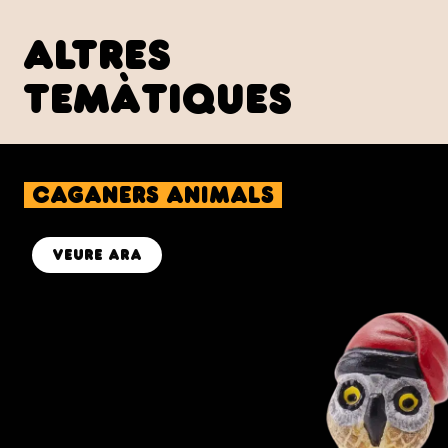
altres
temàtiques
caganers Animals
veure ara