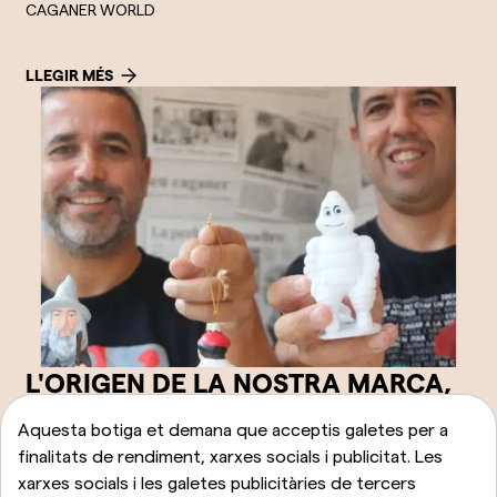
CAGANER WORLD
LLEGIR MÉS
L'ORIGEN DE LA NOSTRA MARCA,
CAGANER
Aquesta botiga et demana que acceptis galetes per a
finalitats de rendiment, xarxes socials i publicitat. Les
CAGANER WORLD
xarxes socials i les galetes publicitàries de tercers