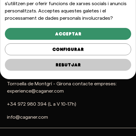
s'utilitzen per oferir funcions de xarxes socials i anuncis
LLEGIR MÉS
personalitzats. Acceptes aquestes galetes i el
processament de dades personals involucrades?
cte artesà 100%
Enviaments a tot el món
Millor preu
Paga
Acceptar
Distintiu Generalitat D'Artesania
Configurar
Catalana
Rebutjar
R+D, Magatzem i Botiga Taller Francesc Macia, 11. 17257
Torroella de Montgrí - Girona contacte empreses:
experience@caganer.com
+34 972 980 394 (L a V 10-17h)
info@caganer.com