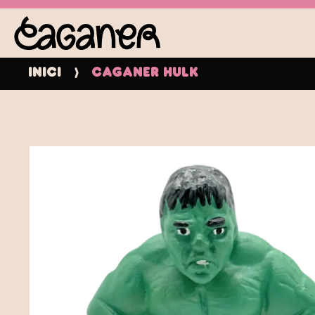
Inici
Caganer Hulk