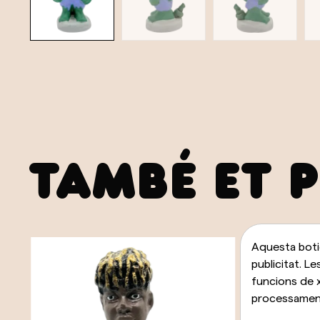
TAMBÉ ET 
Aquesta botig
publicitat. Le
funcions de x
processament