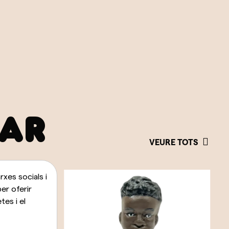
SAR
VEURE TOTS
xes socials i
per oferir
es i el