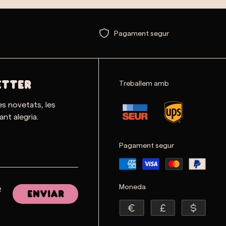
Pagament segur
Treballem amb
ETTER
es novetats, les
nt alegria.
Pagament segur
Moneda
e
Enviar