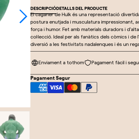
DESCRIPCIÓ
DETALLS DEL PRODUCTE
El caganer de Hulk és una representació divertid
postura enutjada i musculatura impressionant, a
força i humor. Fet amb materials duradors i d'alt
col·lecció. Ideal per als fanàtics dels còmics i de
diversió a les festivitats nadalenques i és un rega
Enviament a tothom
Pagament fàcil i segu
Pagament Segur