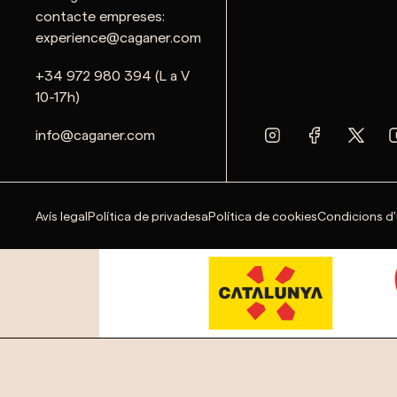
contacte empreses:
experience@caganer.com
+34 972 980 394 (L a V
10-17h)
info@caganer.com
Avís legal
Política de privadesa
Política de cookies
Condicions d