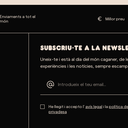
Enviaments a tot el
Millor preu
món
SUBSCRIU-TE A LA NEWSL
Uneix-te i està al dia del món caganer, de l
experiències i les notícies, sempre escampa
He llegit i accepto l'
avís legal
i la
política d
privadesa