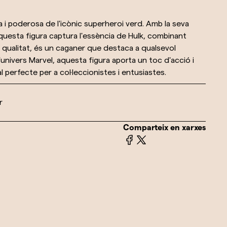
a i poderosa de l'icònic superheroi verd. Amb la seva
questa figura captura l'essència de Hulk, combinant
a qualitat, és un caganer que destaca a qualsevol
 l'univers Marvel, aquesta figura aporta un toc d'acció i
l perfecte per a col·leccionistes i entusiastes.
r
Comparteix en xarxes