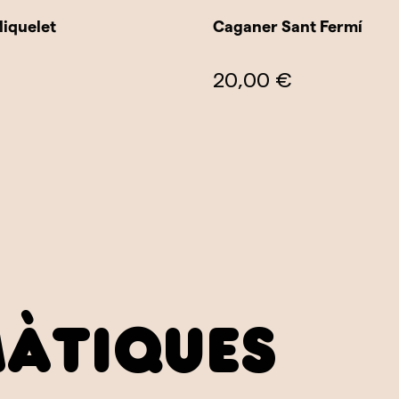
iquelet
Caganer Sant Fermí
20,00 €
màtiques