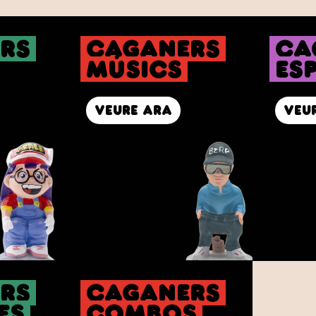
rs
caganers
ca
Músics
Es
veure ara
veu
rs
caganers
es
Combos