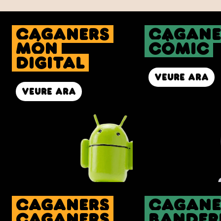
caganers
cagane
Món
Còmic
digital
veure ara
veure ara
caganers
cagane
Caganers
Bander