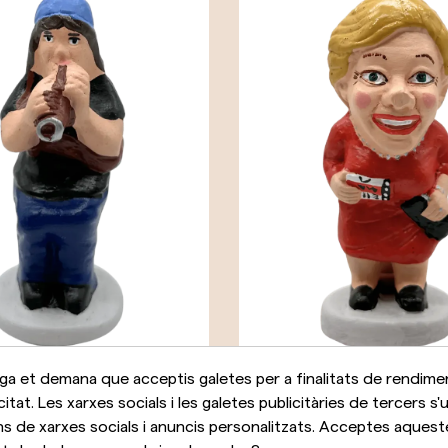
a et demana que acceptis galetes per a finalitats de rendime
rallera
Caganer La Grossa
icitat. Les xarxes socials i les galetes publicitàries de tercers s'u
ns de xarxes socials i anuncis personalitzats. Acceptes aqueste