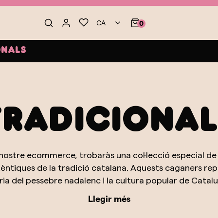
CA
0
onals
Tradicional
l nostre ecommerce, trobaràs una col·lecció especial 
autèntiques de la tradició catalana. Aquests caganers r
òria del pessebre nadalenc i la cultura popular de Catalu
 figura està dissenyada amb gran detall i afecte per capt
Llegir més
ategoria és perfecta per als que desitgen mantenir viv