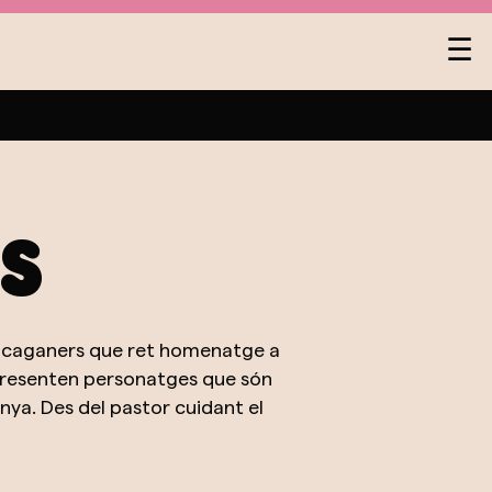
Na
☰
de
pa
s
de caganers que ret homenatge a
epresenten personatges que són
nya. Des del pastor cuidant el
urar l'essència de la vida rural i
a la tradició del caganer en la