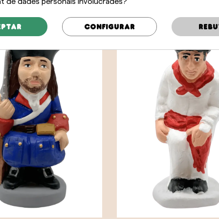
 de dades personals involucrades?
25,00 €
eptar
Configurar
Rebu