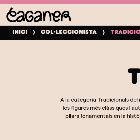
Inici
Col·leccionista
Tradici
A la categoria Tradicionals de
les figures més clàssiques i 
pilars fonamentals en la hist
ramat fins a l'àvia cuinant, cada
els costums d'abans. Aquesta c