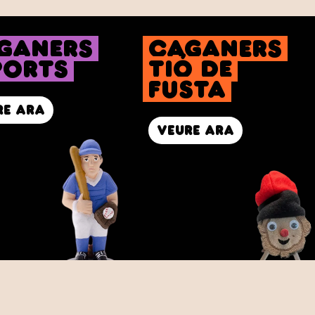
ganers
caganers
ports
Tió de
fusta
re ara
veure ara