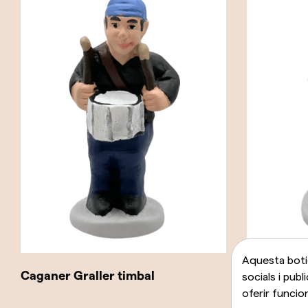
Aquesta botig
Caganer Graller timbal
Caganer G
socials i publ
oferir funcio