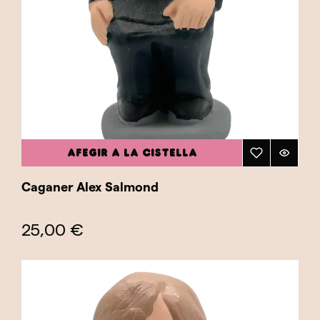
assegurant que cada figura sigui un
homenatge tant visual com humorístic al seu
llegat. Aquesta categoria ofereix una
oportunitat única per explorar la política
internacional des d'una perspectiva cultural
catalana, fusionant tradició i sàtira de manera
que només els caganers poden oferir. Explora
la nostra categoria "Polítics Internacionals" i
AFEGIR A LA CISTELLA
troba el caganer que reflecteixi millor el teu
interès per la política global. Afegeix un toc
Caganer Alex Salmond
internacional a la teva col·lecció amb un
caganer que celebri i satiritzi els líders del món
25,00 €
d'una manera divertida i tradicional!