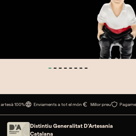
tesà 100%
Enviaments a tot el món
Millor preu
Pagament 
Distintiu Generalitat D'Artesania
Catalana