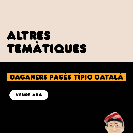
altres
temàtiques
caganers Pagès Típic Català
veure ara