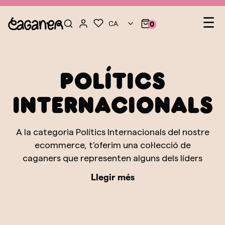
Na
☰
CA
0
de
pal
Polítics
Internacionals
A la categoria Polítics Internacionals del nostre
ecommerce, t'oferim una col·lecció de
caganers que representen alguns dels líders
mundials més reconeguts i controvertits.
Llegir més
Aquesta selecció està dissenyada per capturar
amb humor i detall les característiques úniques
de figures polítiques que han deixat la seva
empremta a la història global contemporània.