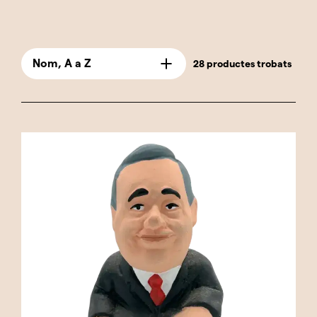
Des de presidents i primers ministres fins a
figures revolucionàries i diplomàtiques, cada
caganer està elaborat amb precisió per
Nom, A a Z
28 productes trobats
reflectir no només l'aparença física d'aquests
líders, sinó també l'essència de la seva
influència política i cultural al món. Aquestes
figures no només serveixen com a peces
decoratives úniques i divertides, sinó que
també actuen com un recordatori humorístic
dels esdeveniments i decisions que han donat
forma a la política mundial. Són ideals per
iniciar converses, per regalar a amics i familiars
interessats en la geopolítica, o simplement per
afegir un toc de sàtira i reflexió a qualsevol
espai. Cada caganer en aquesta categoria està
dissenyat per capturar les expressions, posis i
estils característics dels polítics representats,