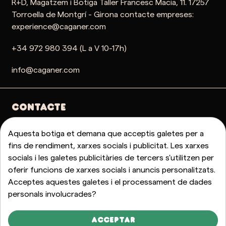
R+D, Magatzem i Botiga Taller Francesc Macia, 11. 17257
Torroella de Montgrí - Girona contacte empreses:
experience@caganer.com
+34 972 980 394 (L a V 10-17h)
info@caganer.com
Contacte
PREGUNTES FREQÜENTS
Aquesta botiga et demana que acceptis galetes per a
fins de rendiment, xarxes socials i publicitat. Les xarxes
socials i les galetes publicitàries de tercers s'utilitzen per
oferir funcions de xarxes socials i anuncis personalitzats.
Acceptes aquestes galetes i el processament de dades
personals involucrades?
SUBSCRIU-TE A LA NEWSLETTER
Uneix-te i està al dia del món caganer, de les novetats,
Acceptar
les experiències i les notícies, sempre escampant