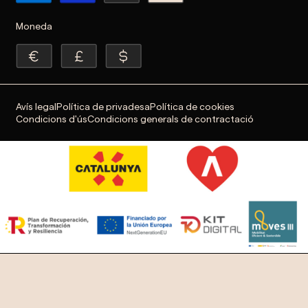
Moneda
Avís legal
Política de privadesa
Política de cookies
Condicions d'ús
Condicions generals de contractació