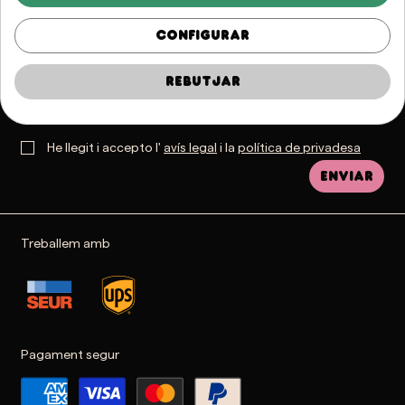
alegria.
Configurar
Rebutjar
He llegit i accepto l'
avís legal
i la
política de privadesa
Enviar
Treballem amb
Pagament segur