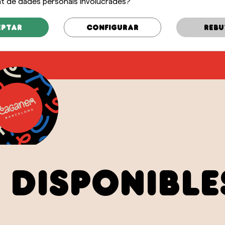
 de dades personals involucrades?
persona
Tato
+34 
eptar
Configurar
Rebu
exp
 disponible