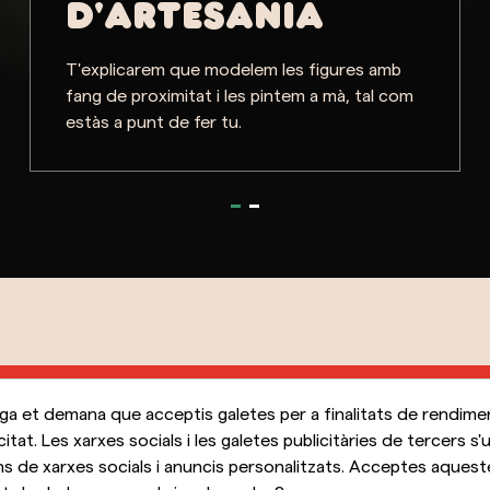
D'ARTESANIA
T'explicarem que modelem les figures amb
fang de proximitat i les pintem a mà, tal com
estàs a punt de fer tu.
a et demana que acceptis galetes per a finalitats de rendime
PREU
CONTA
,
icitat. Les xarxes socials i les galetes publicitàries de tercers s'u
EXPER
A partir de 15€ per
ns de xarxes socials i anuncis personalitzats. Acceptes aqueste