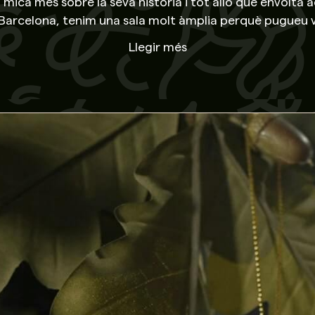
a mica més sobre la seva història i tot allò que envolta
 Barcelona, ​​tenim una sala molt àmplia perquè pugueu v
sevol lloc dins el territori de Catalunya. Fins i tot, s
Llegir més
 on indiqueu. Per a més informació sobre totes aqueste
informació detallada.