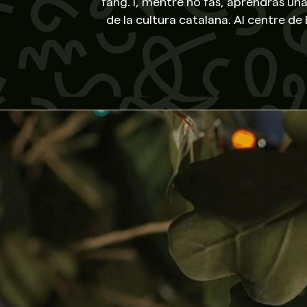
fang. I, mentre ho fas, aprendràs un
de la cultura catalana. Al centre de
però també podem desplaçar-nos a qual
us enviem els materials necessaris