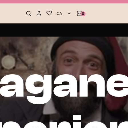
CA
0
agan