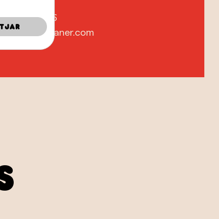
 Fuentes
636 798 606
tjar
erience@caganer.com
s