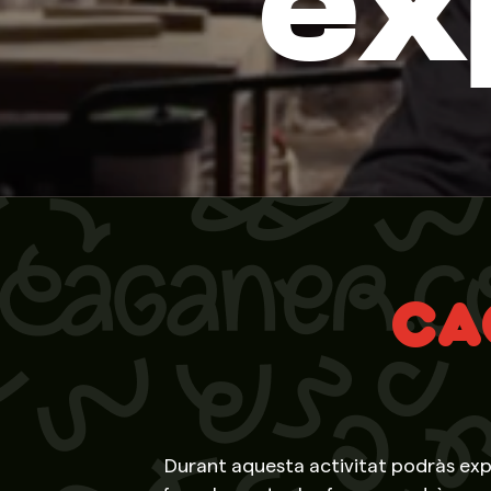
ex
CA
Durant aquesta activitat podràs expr