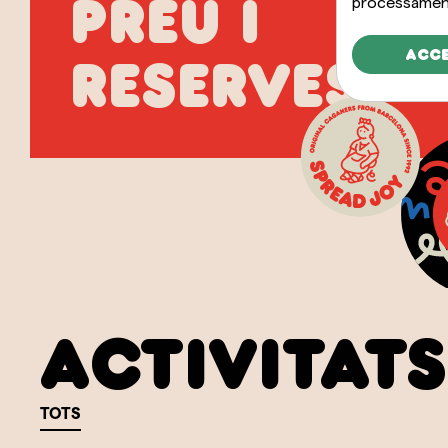
processament
preu i
Acc
reserves
Activitats
TOTS