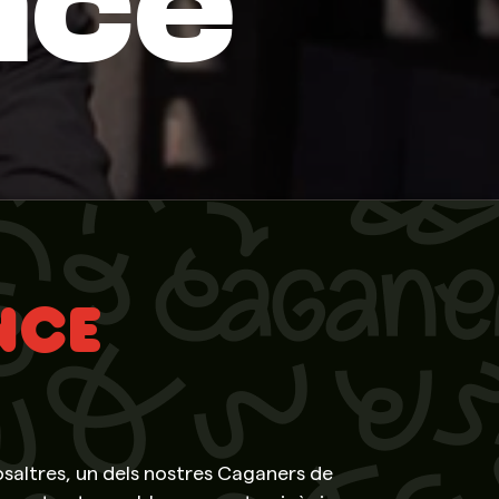
nce
NCE
osaltres, un dels nostres Caganers de