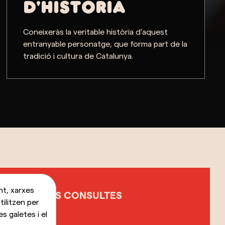
D'HISTÒRIA
Coneixeràs la veritable història d'aquest
entranyable personatge, que forma part de la
tradició i cultura de Catalunya.
nt, xarxes
CTE (NOMÉS CONSULTES
tilitzen per
IENCE)
s galetes i el