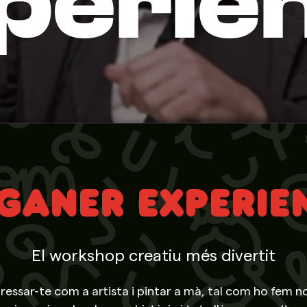
perie
GANER EXPERIE
El workshop creatiu més divertit
essar-te com a artista i pintar a mà, tal com ho fem n