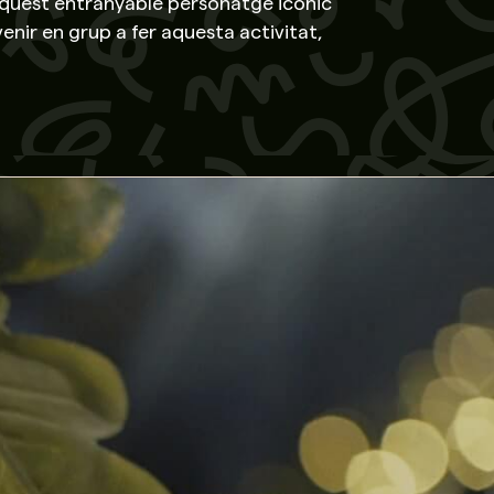
 aquest entranyable personatge icònic
enir en grup a fer aquesta activitat,
i ho preferiu, hem creat un tutorial i
s opcions, contacta'ns i et donarem