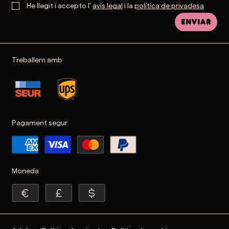
He llegit i accepto l'
avís legal
i la
política de privadesa
Enviar
Treballem amb
Pagament segur
Moneda