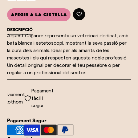
Afegir a la cistella
DESCRIPCIÓ
Aquest Caganer representa un veterinari dedicat, amb
bata blanca i estetoscopi, mostrant la seva passió per
la cura dels animals. Ideal per als amants de les
mascotes i els qui respecten aquesta noble professió.
Un detall original per decorar el teu pessebre o per
regalar a un professional del sector.
Pagament
Enviament
fàcil i
a tothom
segur
Pagament Segur