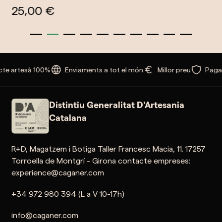
25,00 €
te artesà 100%
Enviaments a tot el món
Millor preu
Paga
Distintiu Generalitat D'Artesania
Catalana
R+D, Magatzem i Botiga Taller Francesc Macia, 11. 17257
Torroella de Montgrí - Girona contacte empreses:
experience@caganer.com
+34 972 980 394 (L a V 10-17h)
info@caganer.com