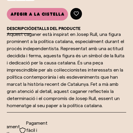
Afegir a la cistella
DESCRIPCIÓ
DETALLS DEL PRODUCTE
Aquest caganer està inspirat en Josep Rull, una figura
prominent a la política catalana, especialment durant el
procés independentista. Representat amb una actitud
decidida i ferma, aquesta figura és un símbol de la lluita
i dedicació per la causa catalana. És una peça
imprescindible per als col·leccionistes interessats en la
política contemporània i els esdeveniments que han
marcat la història recent de Catalunya. Fet a mà amb
gran atenció al detall, aquest caganer reflecteix la
determinació i el compromís de Josep Rull, essent un
homenatge al seu paper a la política catalana.
Pagament
viament
fàcil i