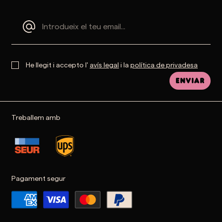
He llegit i accepto l'
avís legal
i la
política de privadesa
Enviar
Treballem amb
Pagament segur