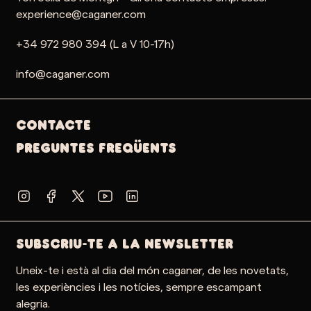
experience@caganer.com
+34 972 980 394 (L a V 10-17h)
info@caganer.com
Contacte
PREGUNTES FREQÜENTS
SUBSCRIU-TE A LA NEWSLETTER
Uneix-te i està al dia del món caganer, de les novetats,
les experiències i les notícies, sempre escampant
alegria.