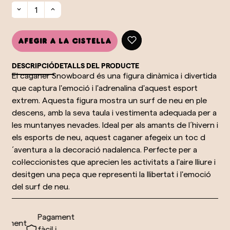
Afegir a la cistella
DESCRIPCIÓ
DETALLS DEL PRODUCTE
El caganer Snowboard és una figura dinàmica i divertida
que captura l'emoció i l'adrenalina d'aquest esport
extrem. Aquesta figura mostra un surf de neu en ple
descens, amb la seva taula i vestimenta adequada per a
les muntanyes nevades. Ideal per als amants de l´hivern i
els esports de neu, aquest caganer afegeix un toc d
´aventura a la decoració nadalenca. Perfecte per a
col·leccionistes que aprecien les activitats a l'aire lliure i
desitgen una peça que representi la llibertat i l'emoció
del surf de neu.
Pagament
ament
fàcil i