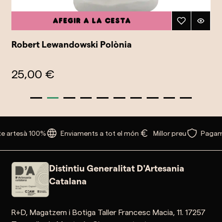
Afegir a la cesta
Robert Lewandowski Polònia
25,00 €
e artesà 100%
Enviaments a tot el món
Millor preu
Pagam
Distintiu Generalitat D'Artesania
Catalana
R+D, Magatzem i Botiga Taller Francesc Macia, 11. 17257