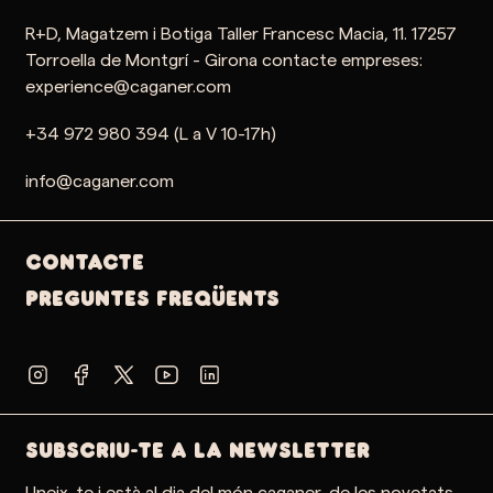
R+D, Magatzem i Botiga Taller Francesc Macia, 11. 17257
Torroella de Montgrí - Girona contacte empreses:
experience@caganer.com
+34 972 980 394 (L a V 10-17h)
info@caganer.com
Contacte
PREGUNTES FREQÜENTS
SUBSCRIU-TE A LA NEWSLETTER
Uneix-te i està al dia del món caganer, de les novetats,