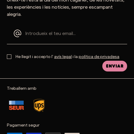
les experiències i les notícies, sempre escampant
alegria.
He llegit i accepto l'
avís legal
i la
política de privadesa
Enviar
Treballem amb
Pagament segur