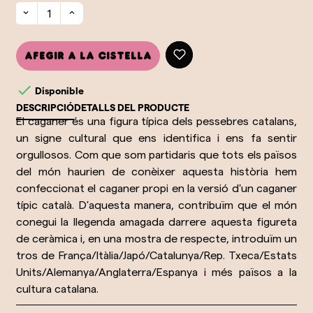
Afegir a la cistella

Disponible
DESCRIPCIÓ
DETALLS DEL PRODUCTE
El caganer és una figura típica dels pessebres catalans,
un signe cultural que ens identifica i ens fa sentir
orgullosos. Com que som partidaris que tots els països
del món haurien de conèixer aquesta història hem
confeccionat el caganer propi en la versió d'un caganer
típic català. D'aquesta manera, contribuïm que el món
conegui la llegenda amagada darrere aquesta figureta
de ceràmica i, en una mostra de respecte, introduïm un
tros de França/Itàlia/Japó/Catalunya/Rep. Txeca/Estats
Units/Alemanya/Anglaterra/Espanya i més països a la
cultura catalana.