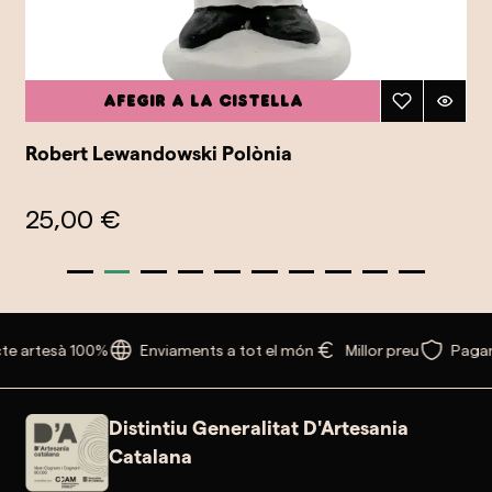
Afegir a la cistella
Robert Lewandowski Polònia
25,00 €
te artesà 100%
Enviaments a tot el món
Millor preu
Pagam
Distintiu Generalitat D'Artesania
Catalana