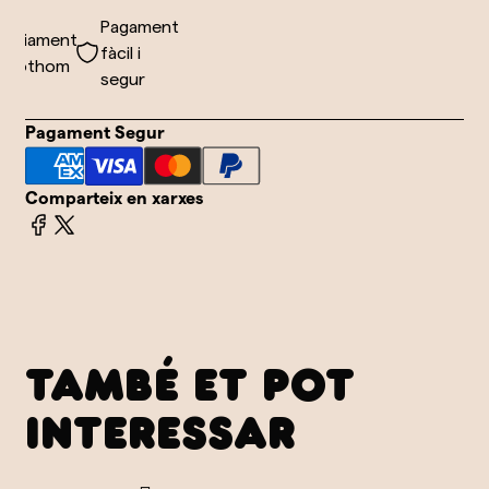
Pagament
nviament
fàcil i
 tothom
segur
Pagament Segur
Comparteix en xarxes
TAMBÉ ET POT
INTERESSAR