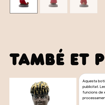
TAMBÉ ET 
Aquesta botig
publicitat. Le
funcions de x
processament