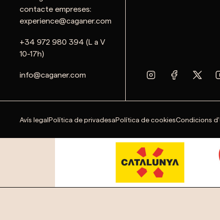
contacte empreses:
experience@caganer.com
+34 972 980 394 (L a V
10-17h)
info@caganer.com
Avís legal
Política de privadesa
Política de cookies
Condicions d