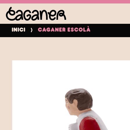
Inici
Caganer Escolà