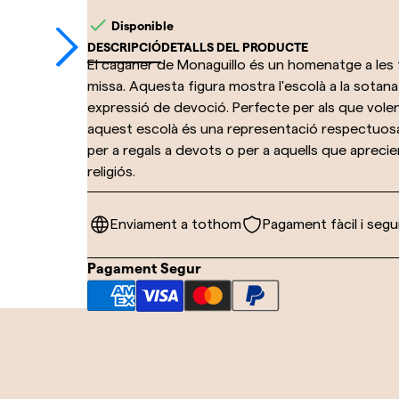

Disponible
DESCRIPCIÓ
DETALLS DEL PRODUCTE
El caganer de Monaguillo és un homenatge a les tra
missa. Aquesta figura mostra l'escolà a la sotana
expressió de devoció. Perfecte per als que volen 
aquest escolà és una representació respectuosa d
per a regals a devots o per a aquells que aprecien
religiós.
Enviament a tothom
Pagament fàcil i segu
Pagament Segur