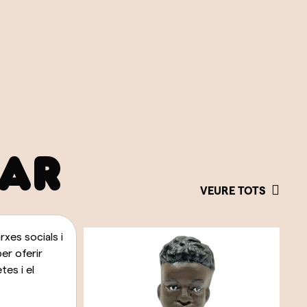
SAR
VEURE TOTS
xes socials i
per oferir
es i el