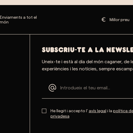
Enviaments a tot el
Millor preu
món
SUBSCRIU-TE A LA NEWSL
Uneix-te i està al dia del món caganer, de l
experiències i les notícies, sempre escampa
He llegit i accepto l'
avís legal
i la
política d
privadesa