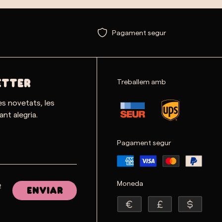
Pagament segur
Treballem amb
ETTER
es novetats, les
nt alegria.
Pagament segur
Moneda
e
Enviar