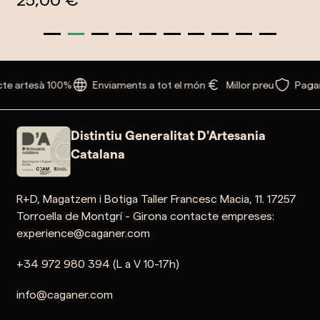
te artesà 100%
Enviaments a tot el món
Millor preu
Paga
Distintiu Generalitat D'Artesania
Catalana
R+D, Magatzem i Botiga Taller Francesc Macia, 11. 17257
Torroella de Montgrí - Girona contacte empreses:
experience@caganer.com
+34 972 980 394 (L a V 10-17h)
info@caganer.com