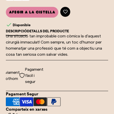
Afegir a la cistella

Disponible
DESCRIPCIÓ
DETALLS DEL PRODUCTE
Una situació tan improbable com còmica la d'aquest
cirurgià immaculat! Com sempre, un toc d'humor per
homenatjar una professió que té com a objectiu una
cosa tan seriosa com salvar vides.
Pagament
nviament
fàcil i
 tothom
segur
Pagament Segur
Comparteix en xarxes