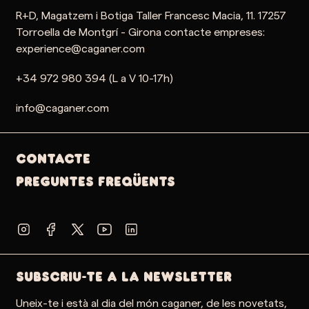
R+D, Magatzem i Botiga Taller Francesc Macia, 11. 17257
Torroella de Montgrí - Girona contacte empreses:
experience@caganer.com
+34 972 980 394 (L a V 10-17h)
info@caganer.com
Contacte
PREGUNTES FREQÜENTS
SUBSCRIU-TE A LA NEWSLETTER
Uneix-te i està al dia del món caganer, de les novetats,