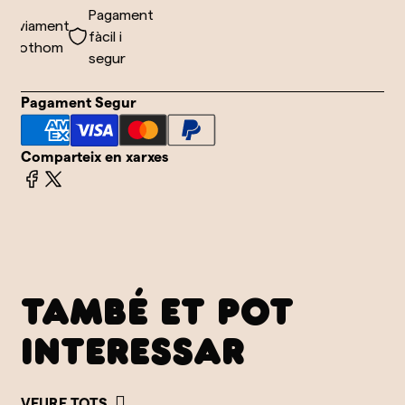
Pagament
nviament
fàcil i
 tothom
segur
Pagament Segur
Comparteix en xarxes
TAMBÉ ET POT
INTERESSAR
VEURE TOTS