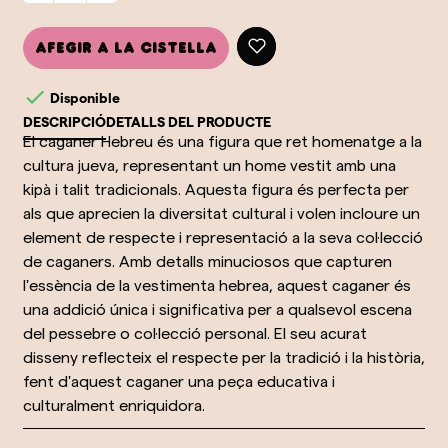
Afegir a la cistella

Disponible
DESCRIPCIÓ
DETALLS DEL PRODUCTE
El caganer Hebreu és una figura que ret homenatge a la
cultura jueva, representant un home vestit amb una
kipà i talit tradicionals. Aquesta figura és perfecta per
als que aprecien la diversitat cultural i volen incloure un
element de respecte i representació a la seva col·lecció
de caganers. Amb detalls minuciosos que capturen
l'essència de la vestimenta hebrea, aquest caganer és
una addició única i significativa per a qualsevol escena
del pessebre o col·lecció personal. El seu acurat
disseny reflecteix el respecte per la tradició i la història,
fent d'aquest caganer una peça educativa i
culturalment enriquidora.