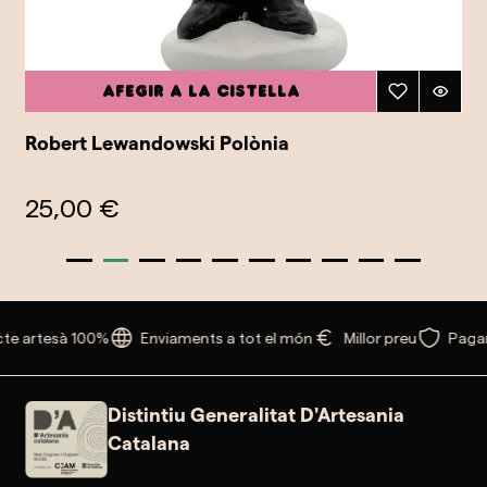
Afegir a la cistella
Robert Lewandowski Polònia
25,00 €
te artesà 100%
Enviaments a tot el món
Millor preu
Pagam
Distintiu Generalitat D'Artesania
Catalana