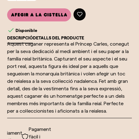
Afegir a la cistella

Disponible
DESCRIPCIÓ
DETALLS DEL PRODUCTE
Aquest caganer representa el Príncep Carles, conegut
per la seva dedicació al medi ambient i el seu paper a la
família reial britànica. Capturant el seu aspecte i el seu
port real, aquesta figura és ideal per a aquells que
segueixen la monarquia britànica i volen afegir un toc
de reialesa a la seva col·lecció nadalenca. Fet amb gran
detall, des de la vestimenta fins a la seva expressió,
aquest caganer és un homenatge perfecte a un dels
membres més importants de la família reial. Perfecte
per a col·leccionistes i aficionats a la reialesa.
Pagament
nviament
fàcil i