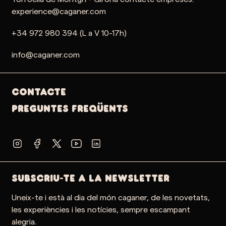
experience@caganer.com
+34 972 980 394 (L a V 10-17h)
info@caganer.com
Contacte
PREGUNTES FREQÜENTS
SUBSCRIU-TE A LA NEWSLETTER
Uneix-te i està al dia del món caganer, de les novetats,
les experiències i les notícies, sempre escampant
alegria.