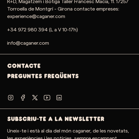
R+D, Magatzem i Botiga Taller Francesc Macia, 11. 17257
Torroella de Montgrí - Girona contacte empreses:
experience@caganer.com
+34 972 980 394 (L a V 10-17h)
info@caganer.com
Contacte
PREGUNTES FREQÜENTS
SUBSCRIU-TE A LA NEWSLETTER
Uneix-te i està al dia del món caganer, de les novetats,
les experiències i les notícies, sempre escampant