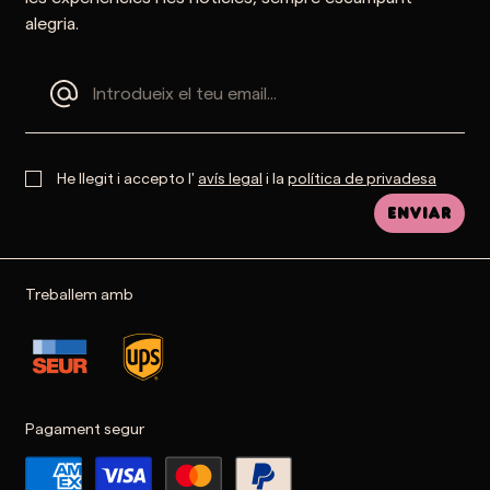
alegria.
He llegit i accepto l'
avís legal
i la
política de privadesa
Enviar
Treballem amb
Pagament segur