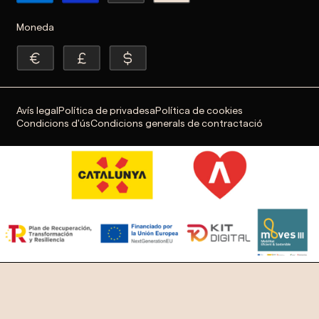
Moneda
Avís legal
Política de privadesa
Política de cookies
Condicions d'ús
Condicions generals de contractació