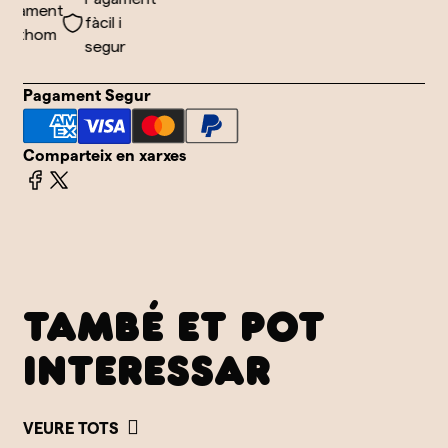
viament
fàcil i
tothom
segur
Pagament Segur
Comparteix en xarxes
TAMBÉ ET POT
INTERESSAR
VEURE TOTS