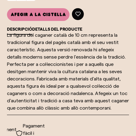
Afegir a la cistella
DESCRIPCIÓ
DETALLS DEL PRODUCTE
La figura del caganer català de 10 cm representa la
tradicional figura del pagès català amb el seu vestit
característic. Aquesta versió renovada hi afegeix
detalls moderns sense perdre l'essència de la tradició.
Perfecta per a col·leccionistes i per a aquells que
desitgen mantenir viva la cultura catalana a les seves
decoracions. Fabricada amb materials d'alta qualitat,
aquesta figura és ideal per a qualsevol col·lecció de
caganers o com a decoració nadalenca. Afegeix un toc
d'autenticitat i tradició a casa teva amb aquest caganer
que combina allò clàssic amb allò contemporani.
Pagament
ament
fàcil i