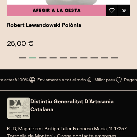
Afegir a la cesta
Robert Lewandowski Polònia
25,00 €
e artesà 100%
Enviaments a tot el món
Millor preu
Pagam
Distintiu Generalitat D'Artesania
Catalana
R+D, Magatzem i Botiga Taller Francesc Macia, 11. 17257
Torroella de Montgrí - Girona contacte empreses: