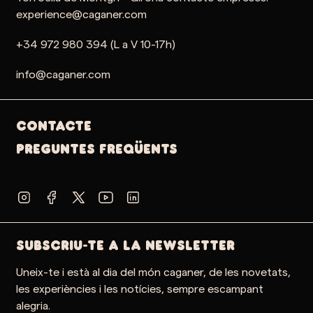
experience@caganer.com
+34 972 980 394 (L a V 10-17h)
info@caganer.com
Contacte
PREGUNTES FREQÜENTS
SUBSCRIU-TE A LA NEWSLETTER
Uneix-te i està al dia del món caganer, de les novetats,
les experiències i les notícies, sempre escampant
alegria.