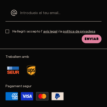
He llegit i accepto l'
avís legal
i la
política de privadesa
Enviar
Treballem amb
Pagament segur