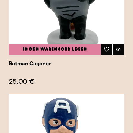
Geschenk für jeden Superhelden-Fan, sondern
auch perfekt, um Ihrem Zuhause oder
Arbeitsplatz eine humorvolle und kreative Note
zu verleihen. Sie sind außerdem ideal für
Sammler, die nach einzigartigen Stücken
suchen, die Popkultur und Tradition vereinen.
IN DEN WARENKORB LEGEN
Die Kollektion umfasst Helden und Schurken
und bietet eine große Auswahl an Charakteren,
Batman Caganer
die den Kampf zwischen Gut und Böse und das
ewige Streben nach Gerechtigkeit verkörpern.
25,00 €
Entdecken Sie unsere Superhelden-Kategorie
und finden Sie den Caganer, der Ihren
Lieblingshelden oder -schurken am besten
repräsentiert!