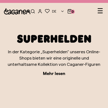
Heb
☰
DE
0
Superhelden
In der Kategorie „Superhelden“ unseres Online-
Shops bieten wir eine originelle und
unterhaltsame Kollektion von Caganer-Figuren
an, die einige der bekanntesten Superhelden
Mehr lesen
aus den Universen von Marvel und DC Comics
darstellen. Von Batman und Superman bis hin
zu Spider-Man und Wonder Woman – jede
Figur ist detailgetreu gestaltet und fängt die
Essenz dieser Helden ein, die Generationen von