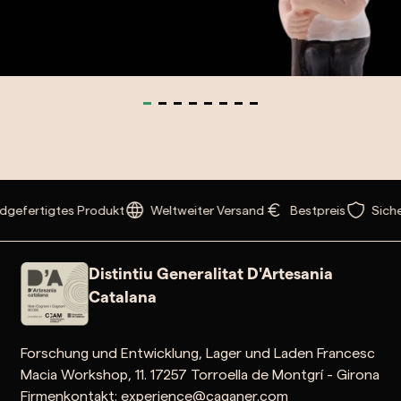
fertigtes Produkt
Weltweiter Versand
Bestpreis
Sichere
Distintiu Generalitat D'Artesania
Catalana
Forschung und Entwicklung, Lager und Laden Francesc
Macia Workshop, 11. 17257 Torroella de Montgrí - Girona
Firmenkontakt: experience@caganer.com