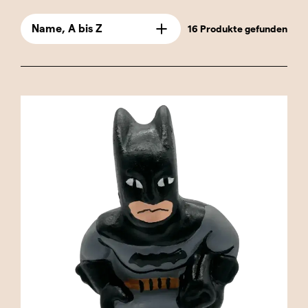
Fans begeistert haben. Diese Caganer-Figuren
sind perfekt für Comic- und Superheldenfilm-
Name, A bis Z
16 Produkte gefunden
Fans und vereinen Humor und katalanische
Tradition mit dem Mut und der Kraft dieser
legendären Charaktere.
Unsere Auswahl umfasst klassische Helden wie
Captain America und Thor sowie beliebte
Antihelden wie Deadpool und Wolverine. Auch
ikonische weibliche Charaktere wie Catwoman
und Harley Quinn sind vertreten und verleihen
der Kollektion einen Hauch von Vielfalt und Stil.
Jede Caganer-Figur ist mit viel Liebe zum Detail
und in hoher Qualität gefertigt, sodass die
unverwechselbaren Merkmale jedes
Superhelden – von seinen ikonischen Kostümen
bis hin zu seinen charakteristischen Posen –
originalgetreu wiedergegeben werden.
Diese Caganer sind nicht nur ein tolles