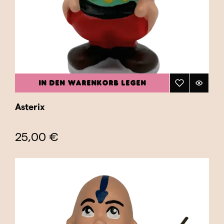
widerzuspiegeln – von farbenfrohen Kostümen
und ikonischen Posen bis hin zu den kleinsten
Details, die sie sofort erkennbar machen. Ob
Sie nun einen Caganer mit Ihrem
Lieblingssuperhelden oder einer
Zeichentrickfigur suchen, die schöne
IN DEN WARENKORB LEGEN
Erinnerungen weckt – in der Kategorie „Comic“
ist für jeden Geschmack etwas dabei.
Asterix
Entdecken Sie unsere Kollektion und finden Sie
den Caganer, der Ihre Liebe zu Comics und
25,00 €
Animationen am besten widerspiegelt und
katalanische Tradition mit dem Spaß beliebter
fiktiver Charaktere verbindet. Holen Sie sich
einen Comic-Caganer nach Hause und feiern
Sie die Magie der Popkultur mit einem
humorvollen und traditionellen Touch!