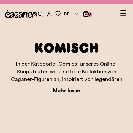
Heb
☰
DE
0
Komisch
In der Kategorie „Comics“ unseres Online-
Shops bieten wir eine tolle Kollektion von
Caganer-Figuren an, inspiriert von legendären
Charakteren aus Comics und
Mehr lesen
Zeichentrickserien, die Generationen geprägt
haben. Diese Kategorie umfasst eine große
Auswahl an Figuren, die Helden, Schurken und
Klassiker darstellen, die wir alle lieben. Von
bekannten Superhelden wie Batman und