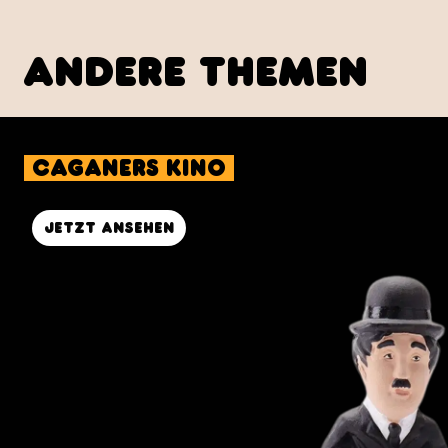
IN DEN WARENKORB LEGEN
Caganer George Pig
20,00 €