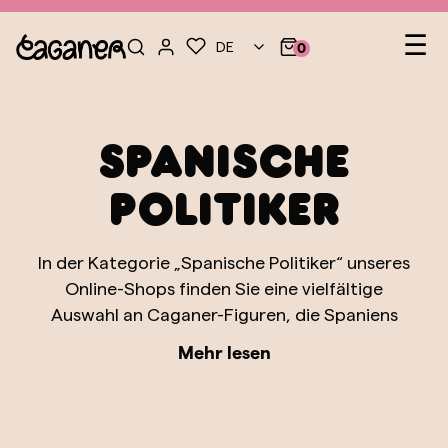
Heb
☰
DE
0
Spanische
Politiker
In der Kategorie „Spanische Politiker“ unseres
Online-Shops finden Sie eine vielfältige
Auswahl an Caganer-Figuren, die Spaniens
einflussreichste politische Persönlichkeiten
Mehr lesen
darstellen. Diese Kategorie fängt mit Humor
und Detailtreue die charakteristischen
Merkmale jener Führungspersönlichkeiten ein,
die die politische Geschichte des Landes