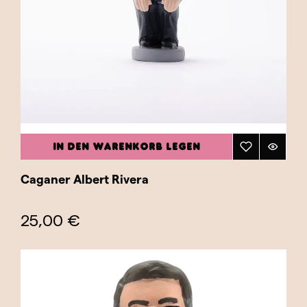
die Jahre geprägt haben. Sie eignen sich
hervorragend, um Gespräche anzuregen, als
humorvolle Geschenke für politisch
interessierte Freunde und Familie oder einfach
als Dekorationsobjekte, die einen Hauch von
Geschichte und Kultur hinzufügen. Jede Figur
ist sorgfältig gestaltet, um die
charakteristischen Merkmale und Gesten der
IN DEN WARENKORB LEGEN
dargestellten Politiker einzufangen – von ihrem
Gesichtsausdruck bis hin zu ihrer typischen
Caganer Albert Rivera
Kleidung. Diese Kategorie bietet eine
einzigartige Möglichkeit, spanische Politik
25,00 €
durch eine katalanische Tradition zu entdecken
und dabei Humor und Kultur mit politischer
Geschichte zu verbinden. Stöbern Sie in
unserer Kategorie „Spanische Politiker“ und
wählen Sie den Caganer, der Ihr Interesse an