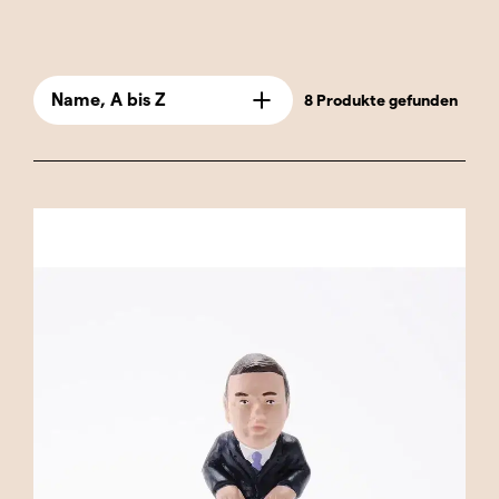
geprägt haben. Von historischen
Persönlichkeiten, die bleibende Spuren
hinterlassen haben, bis hin zu zeitgenössischen
Name, A bis Z
8 Produkte gefunden
Politikern, die eine entscheidende Rolle in der
aktuellen politischen Landschaft spielen – jede
Caganer-Figur ist mit viel Liebe zum Detail
gestaltet, um sowohl das Aussehen als auch
das Wesen dieser Persönlichkeiten
widerzuspiegeln. Die Caganer-Figuren der
Reihe „Spanische Politiker“ sind ideal für alle,
die sich für spanische Politik und ihren Einfluss
auf Gesellschaft und Kultur des Landes
interessieren. Diese Caganer-Figuren sind nicht
nur eine witzige und einzigartige Ergänzung für
jede Sammlung, sondern erinnern auch auf
humorvolle Weise an die Ereignisse und
Persönlichkeiten, die die spanische Politik über