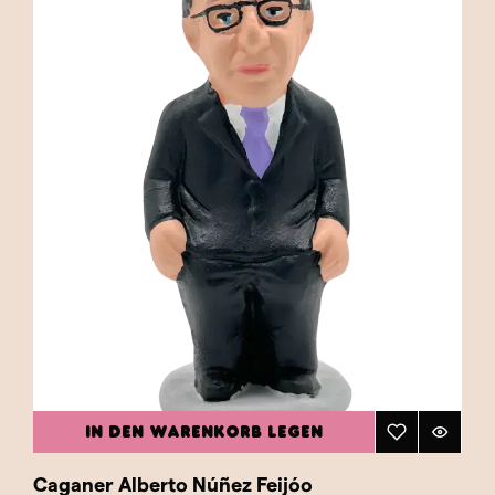
spanischer Politik und Geschichte am besten
widerspiegelt – eine gelungene Kombination
aus Tradition, Satire und einer Prise
Gesellschaftskritik. Bereichern Sie Ihre
Sammlung mit einem Caganer eines
spanischen Politikers und feiern Sie politische
Geschichte auf unterhaltsame und
traditionelle Weise!
IN DEN WARENKORB LEGEN
Caganer Alberto Núñez Feijóo