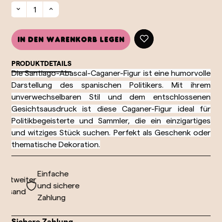
In den Warenkorb legen
PRODUKTDETAILS
Die Santiago-Abascal-Caganer-Figur ist eine humorvolle
Darstellung des spanischen Politikers. Mit ihrem
unverwechselbaren Stil und dem entschlossenen
Gesichtsausdruck ist diese Caganer-Figur ideal für
Politikbegeisterte und Sammler, die ein einzigartiges
und witziges Stück suchen. Perfekt als Geschenk oder
thematische Dekoration.
Einfache
ltweiter
und sichere
rsand
Zahlung
Sichere Zahlung