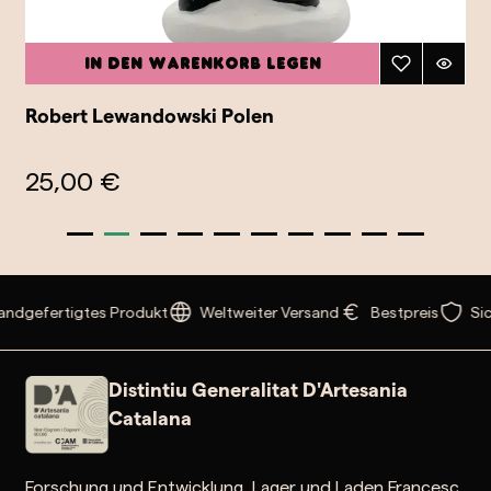
In den Warenkorb legen
Robert Lewandowski Polen
25,00 €
ndgefertigtes Produkt
Weltweiter Versand
Bestpreis
Sic
Distintiu Generalitat D'Artesania
Catalana
Forschung und Entwicklung, Lager und Laden Francesc