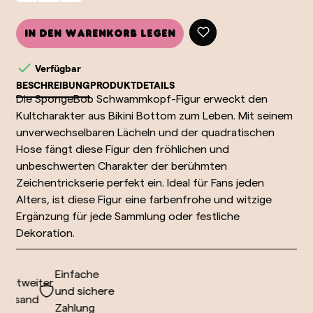
In den Warenkorb legen

Verfügbar
BESCHREIBUNG
PRODUKTDETAILS
Die SpongeBob Schwammkopf-Figur erweckt den
Kultcharakter aus Bikini Bottom zum Leben. Mit seinem
unverwechselbaren Lächeln und der quadratischen
Hose fängt diese Figur den fröhlichen und
unbeschwerten Charakter der berühmten
Zeichentrickserie perfekt ein. Ideal für Fans jeden
Alters, ist diese Figur eine farbenfrohe und witzige
Ergänzung für jede Sammlung oder festliche
Dekoration.
Einfache
ltweiter
und sichere
ersand
Zahlung