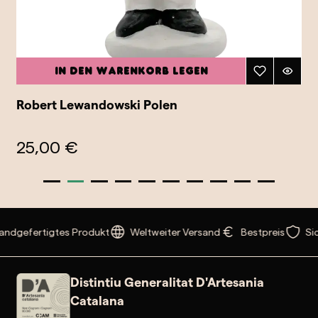
In den Warenkorb legen
Robert Lewandowski Polen
25,00 €
ndgefertigtes Produkt
Weltweiter Versand
Bestpreis
Sic
Distintiu Generalitat D'Artesania
Catalana