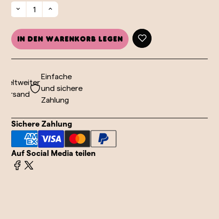
In den Warenkorb legen
Einfache
eltweiter
und sichere
ersand
Zahlung
Sichere Zahlung
Auf Social Media teilen