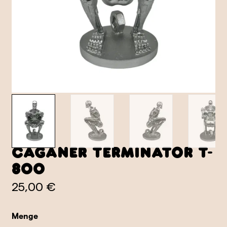
Caganer Terminator T-
800
25,00 €
Menge