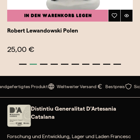
In den Warenkorb legen
Robert Lewandowski Polen
25,00 €
ndgefertigtes Produkt
Weltweiter Versand
Bestpreis
Sic
Distintiu Generalitat D'Artesania
Catalana
Forschung und Entwicklung, Lager und Laden Francesc