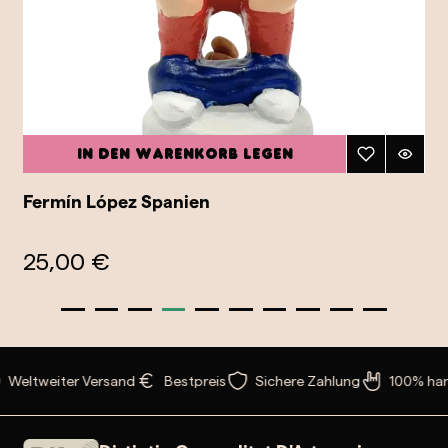
In den Warenkorb legen
Fermín López Spanien
25,00 €
Weltweiter Versand
Bestpreis
Sichere Zahlung
100% han