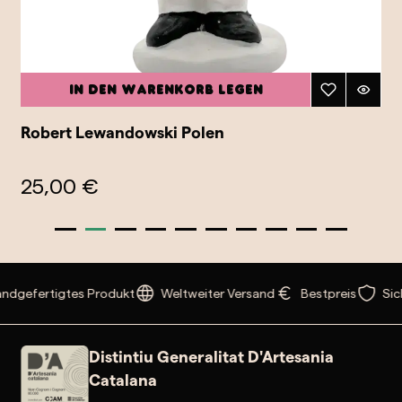
In den Warenkorb legen
Robert Lewandowski Polen
25,00 €
ndgefertigtes Produkt
Weltweiter Versand
Bestpreis
Sic
Distintiu Generalitat D'Artesania
Catalana