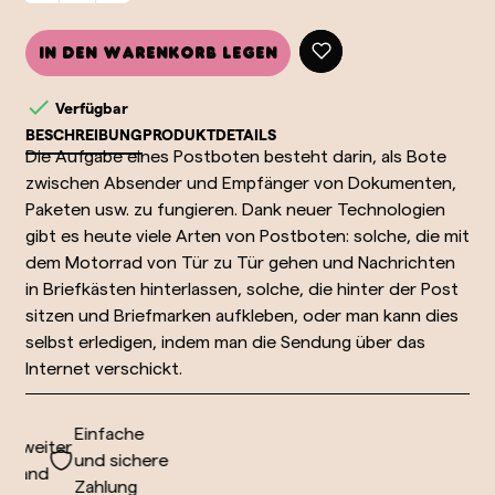
In den Warenkorb legen

Verfügbar
BESCHREIBUNG
PRODUKTDETAILS
Die Aufgabe eines Postboten besteht darin, als Bote
zwischen Absender und Empfänger von Dokumenten,
Paketen usw. zu fungieren. Dank neuer Technologien
gibt es heute viele Arten von Postboten: solche, die mit
dem Motorrad von Tür zu Tür gehen und Nachrichten
in Briefkästen hinterlassen, solche, die hinter der Post
sitzen und Briefmarken aufkleben, oder man kann dies
selbst erledigen, indem man die Sendung über das
Internet verschickt.
Einfache
tweiter
und sichere
rsand
Zahlung