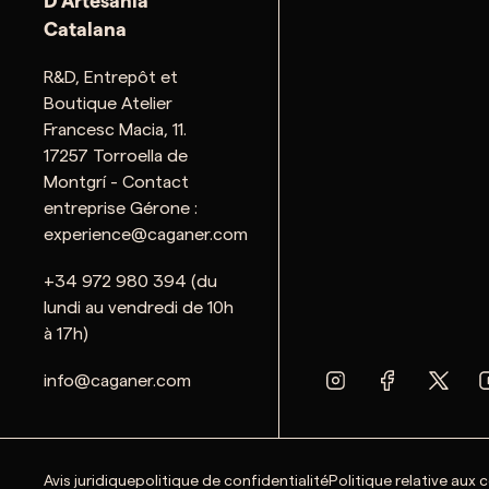
D'Artesania
Catalana
R&D, Entrepôt et
Boutique Atelier
Francesc Macia, 11.
17257 Torroella de
Montgrí - Contact
entreprise Gérone :
experience@caganer.com
+34 972 980 394 (du
lundi au vendredi de 10h
à 17h)
info@caganer.com
Avis juridique
politique de confidentialité
Politique relative aux 