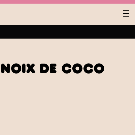
Na
☰
pa
lev
 noix de coco