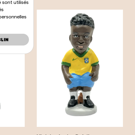
 sont utilisés
és
personnelles
lin