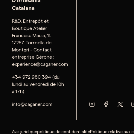
D'Artesania
Catalana
R&D, Entrepôt et
Boutique Atelier
Francesc Macia, 11.
17257 Torroella de
Montgrí - Contact
entreprise Gérone :
experience@caganer.com
+34 972 980 394 (du
lundi au vendredi de 10h
à 17h)
info@caganer.com
Avis juridique
politique de confidentialité
Politique relative aux 