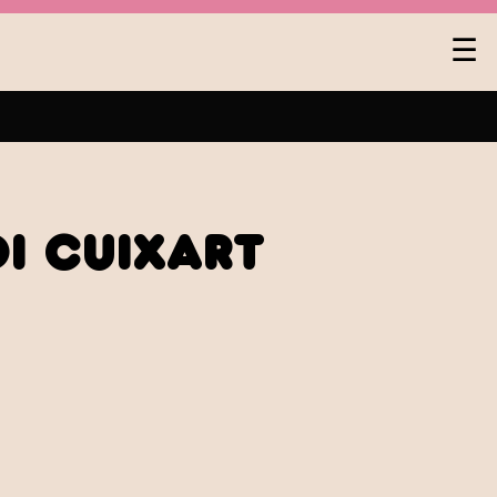
Na
☰
pa
lev
i Cuixart