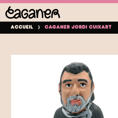
Accueil
Caganer Jordi Cuixart