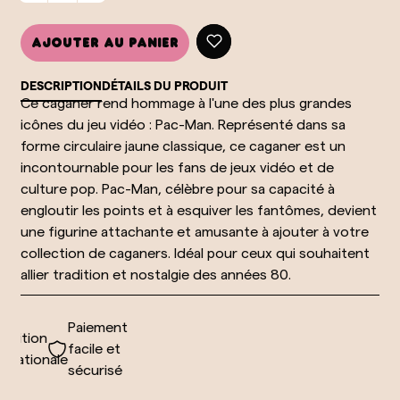
Ajouter au panier
DESCRIPTION
DÉTAILS DU PRODUIT
Ce caganer rend hommage à l'une des plus grandes
icônes du jeu vidéo : Pac-Man. Représenté dans sa
forme circulaire jaune classique, ce caganer est un
incontournable pour les fans de jeux vidéo et de
culture pop. Pac-Man, célèbre pour sa capacité à
engloutir les points et à esquiver les fantômes, devient
une figurine attachante et amusante à ajouter à votre
collection de caganers. Idéal pour ceux qui souhaitent
allier tradition et nostalgie des années 80.
Paiement
dition
facile et
nationale
sécurisé