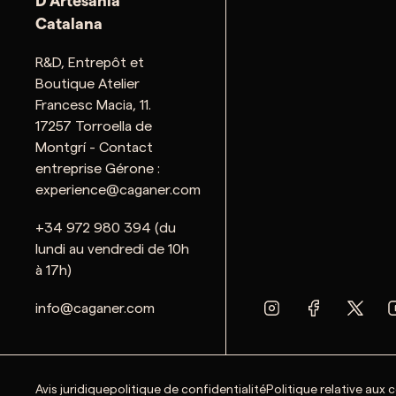
D'Artesania
Catalana
R&D, Entrepôt et
Boutique Atelier
Francesc Macia, 11.
17257 Torroella de
Montgrí - Contact
entreprise Gérone :
experience@caganer.com
+34 972 980 394 (du
lundi au vendredi de 10h
à 17h)
info@caganer.com
Avis juridique
politique de confidentialité
Politique relative aux 