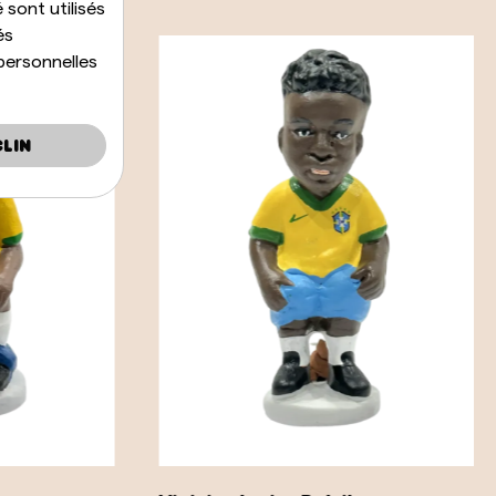
 sont utilisés
és
personnelles
lin