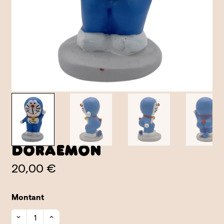
Doraemon
20,00 €
Montant