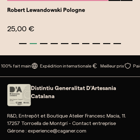
Robert Lewandowski Pologne
25,00 €
 100% fait main
Expédition internationale
Meilleur prix
Pai
Distintiu Generalitat D'Artesania
Catalana
R&D, Entrepôt et Boutique Atelier Francesc Macia, 11.
17257 Torroella de Montgrí - Contact entreprise
Gérone : experience@caganer.com