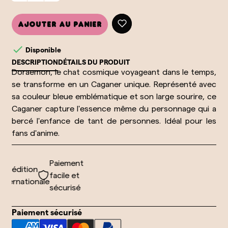
Ajouter au panier

Disponible
DESCRIPTION
DÉTAILS DU PRODUIT
Doraemon, le chat cosmique voyageant dans le temps,
se transforme en un Caganer unique. Représenté avec
sa couleur bleue emblématique et son large sourire, ce
Caganer capture l'essence même du personnage qui a
bercé l'enfance de tant de personnes. Idéal pour les
fans d'anime.
Paiement
xpédition
facile et
ternationale
sécurisé
Paiement sécurisé