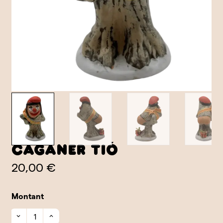
Caganer Tió
20,00 €
Montant