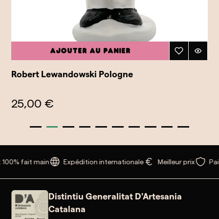
Ajouter au panier
Robert Lewandowski Pologne
25,00 €
 100% fait main
Expédition internationale
Meilleur prix
Pai
Distintiu Generalitat D'Artesania
Catalana