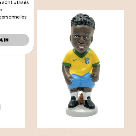
 sont utilisés
és
personnelles
lin