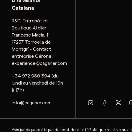
D'Artesania
Catalana
R&D, Entrepôt et
Boutique Atelier
Francesc Macia, 11.
17257 Torroella de
Montgrí - Contact
entreprise Gérone :
experience@caganer.com
+34 972 980 394 (du
lundi au vendredi de 10h
à 17h)
info@caganer.com
Avis juridique
politique de confidentialité
Politique relative aux 