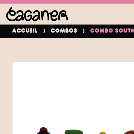
Accueil
Combos
Combo South