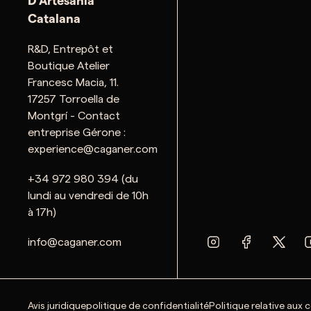
D'Artesania
Catalana
R&D, Entrepôt et
Boutique Atelier
Francesc Macia, 11.
17257 Torroella de
Montgrí - Contact
entreprise Gérone :
experience@caganer.com
+34 972 980 394 (du
lundi au vendredi de 10h
à 17h)
info@caganer.com
Avis juridique
politique de confidentialité
Politique relative aux 