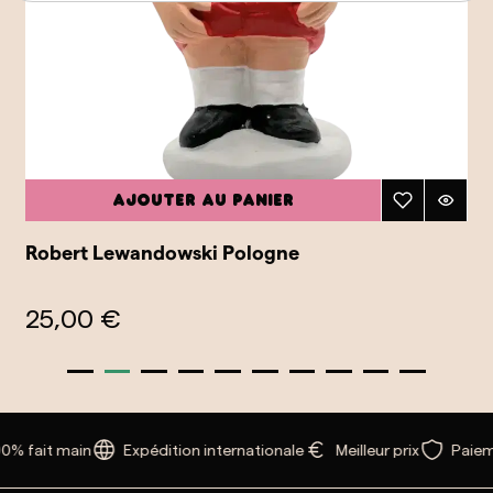
Ajouter au panier
Robert Lewandowski Pologne
25,00 €
0% fait main
Expédition internationale
Meilleur prix
Paiem