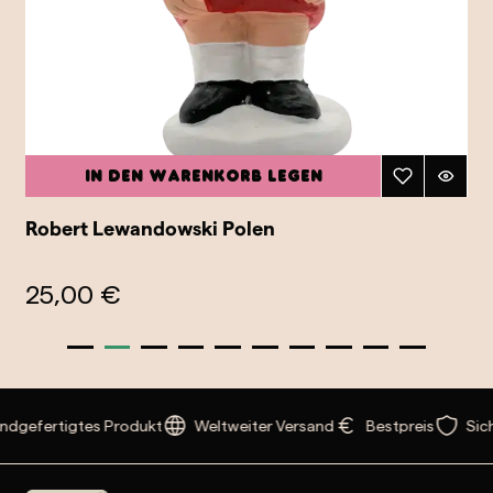
In den Warenkorb legen
Robert Lewandowski Polen
25,00 €
dgefertigtes Produkt
Weltweiter Versand
Bestpreis
Sich