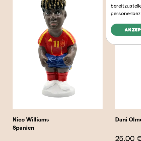
bereitzustel
personenbez
Akzep
Nico Williams
Dani Olm
Spanien
25,00 