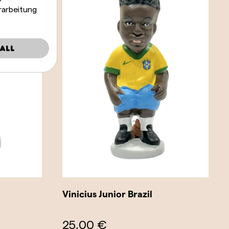
rarbeitung
all
Vinicius Junior Brazil
25,00 €