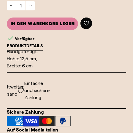
In den Warenkorb legen

Verfügbar
PRODUKTDETAILS
Handgefertigt:
Höhe: 12,5 cm,
Breite: 6 cm
Einfache
eltweiter
und sichere
ersand
Zahlung
Sichere Zahlung
Auf Social Media teilen