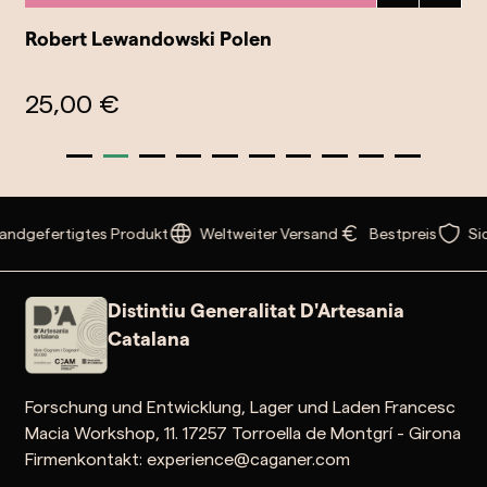
Robert Lewandowski Polen
25,00 €
ndgefertigtes Produkt
Weltweiter Versand
Bestpreis
Sic
Distintiu Generalitat D'Artesania
Catalana
Forschung und Entwicklung, Lager und Laden Francesc
Macia Workshop, 11. 17257 Torroella de Montgrí - Girona
Firmenkontakt: experience@caganer.com