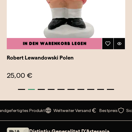
In den Warenkorb legen
Robert Lewandowski Polen
25,00 €
ndgefertigtes Produkt
Weltweiter Versand
Bestpreis
Sic
Distintiu Generalitat D'Artesania