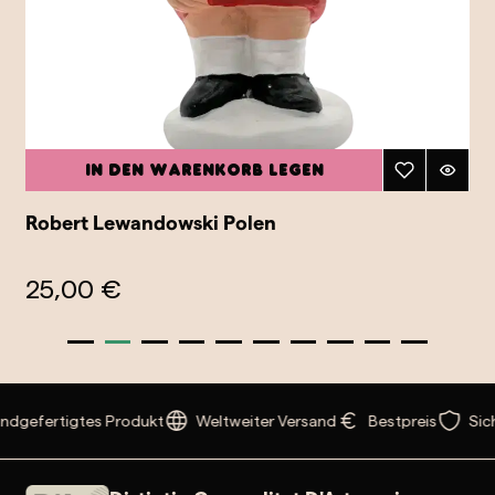
In den Warenkorb legen
Robert Lewandowski Polen
25,00 €
ndgefertigtes Produkt
Weltweiter Versand
Bestpreis
Sic