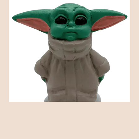
AÑADIR AL CARRITO
Caganer Grogu - Baby yoda