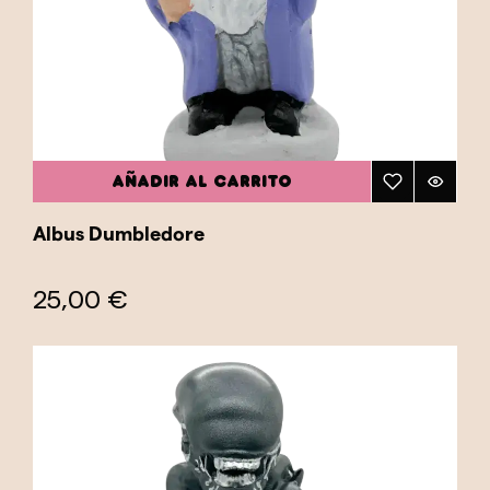
estés buscando un tributo a tu película
favorita o simplemente desees enriquecer tu
colección con figuras que capturan la magia
del cine, nuestros caganers de cine son la
opción ideal. Explora esta categoría y
encuentra el caganer perfecto que combine tu
AÑADIR AL CARRITO
amor por el cine con el humor y la tradición.
Albus Dumbledore
25,00 €