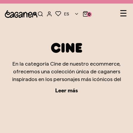
Na
☰
ES
0
de
pal
Cine
En la categoría Cine de nuestro ecommerce,
ofrecemos una colección única de caganers
inspirados en los personajes más icónicos del
mundo del cine. Estos caganers capturan la
Leer más
esencia y el carisma de las figuras más queridas
de la gran pantalla, desde los clásicos del cine
mudo hasta las estrellas contemporáneas de
las películas de acción, ciencia ficción, y
fantasía. Con una atención meticulosa al