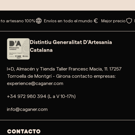
to artesano 100%
Envíos en todo el mundo
Mejor precio
Distintiu Generalitat D'Artesania
Catalana
I+D, Almacén y Tienda Taller Francesc Macia, 11. 17257
Torroella de Montgrí - Girona contacto empresas:
experience@caganer.com
+34 972 980 394 (L a V 10-17h)
info@caganer.com
Contacto