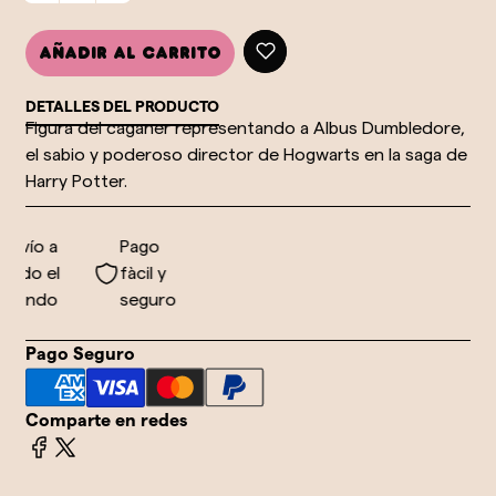
Añadir al carrito
DETALLES DEL PRODUCTO
Figura del caganer representando a Albus Dumbledore,
el sabio y poderoso director de Hogwarts en la saga de
Harry Potter.
nvío a
Pago
odo el
fàcil y
undo
seguro
Pago Seguro
Comparte en redes