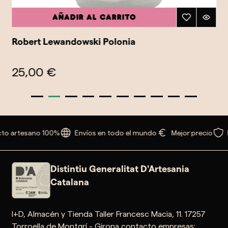
Añadir al carrito
Robert Lewandowski Polonia
25,00 €
to artesano 100%
Envíos en todo el mundo
Mejor precio
Distintiu Generalitat D'Artesania
Catalana
I+D, Almacén y Tienda Taller Francesc Macia, 11. 17257
Torroella de Montgrí - Girona contacto empresas: