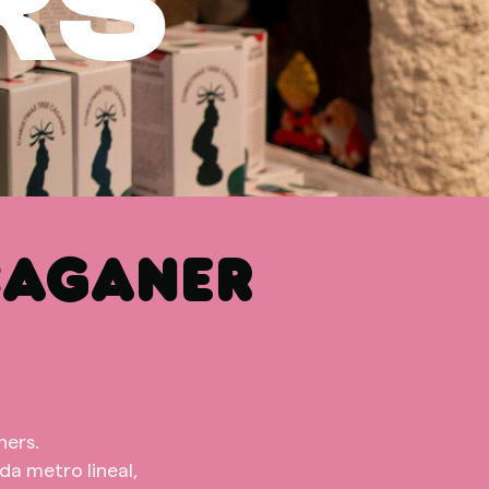
RS
CAGANER
ners.
a metro lineal,