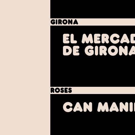
Girona
El Merca
De Giron
Roses
Can Mani