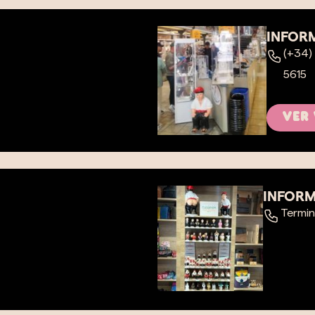
INFOR
(+34)
5615
Ver
INFOR
Termin