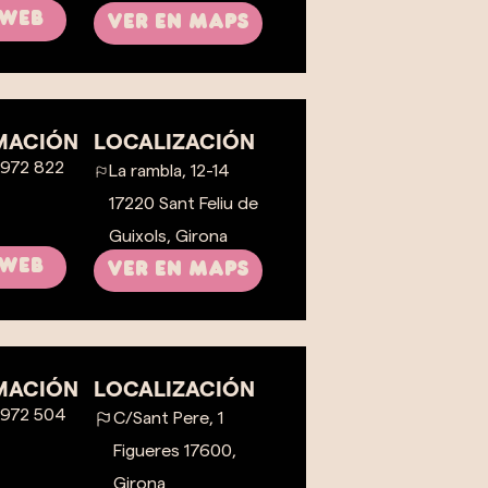
 Web
Ver en maps
MACIÓN
LOCALIZACIÓN
 972 822
La rambla, 12-14
17220 Sant Feliu de
Guixols, Girona
 Web
Ver en maps
MACIÓN
LOCALIZACIÓN
 972 504
C/Sant Pere, 1
Figueres 17600,
Girona