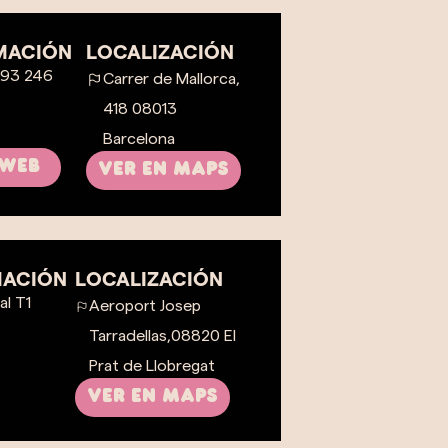
MACIÓN
LOCALIZACIÓN
 93 246
Carrer de Mallorca,
418 08013
Barcelona
 Web
Ver en maps
MACIÓN
LOCALIZACIÓN
al T1
Aeroport Josep
Tarradellas,08820 El
Prat de Llobregat
Ver en maps