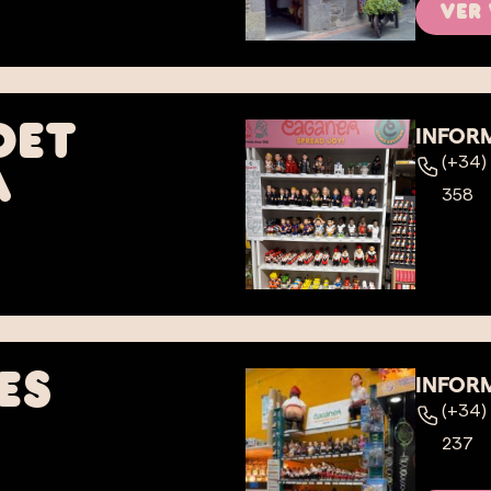
ver
det
INFOR
(+34)
a
358
es
INFOR
(+34)
237