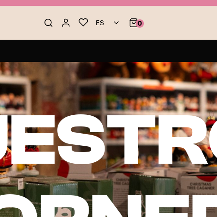
ES
0
UESTR