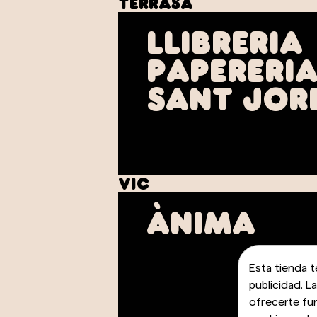
Terrasa
Llibreria
Papereri
Sant Jor
Vic
Ànima
Esta tienda t
publicidad. L
ofrecerte fu