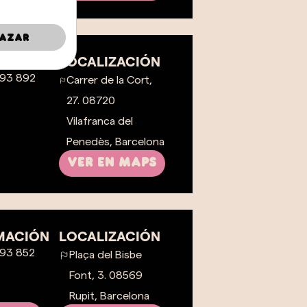
azar
MACIÓN
LOCALIZACIÓN
 93 892
Carrer de la Cort,
27. 08720
Vilafranca del
Penedès, Barcelona
VER EN MAPS
MACIÓN
LOCALIZACIÓN
 93 852
Plaça del Bisbe
Font, 3. 08569
Rupit, Barcelona