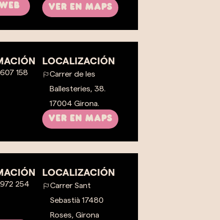
 web
VER EN MAPS
MACIÓN
LOCALIZACIÓN
 607 158
Carrer de les
Ballesteries, 38.
17004 Girona.
VER EN MAPS
MACIÓN
LOCALIZACIÓN
 972 254
Carrer Sant
Sebastià 17480
Roses, Girona