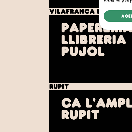
cookies y el
Vilafranca del Pene
Ace
Papereri
Llibreria
Pujol
Rupit
Ca L'Ampl
Rupit