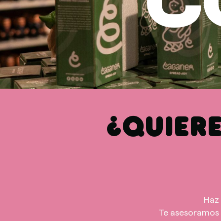
C
¿QUIER
Haz 
Te asesoramos 