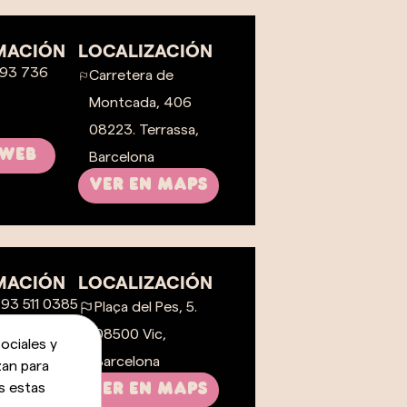
MACIÓN
LOCALIZACIÓN
 93 736
Carretera de
Montcada, 406
08223. Terrassa,
 web
Barcelona
VER EN MAPS
MACIÓN
LOCALIZACIÓN
 93 511 0385
Plaça del Pes, 5.
08500 Vic,
ociales y
 web
Barcelona
zan para
s estas
VER EN MAPS