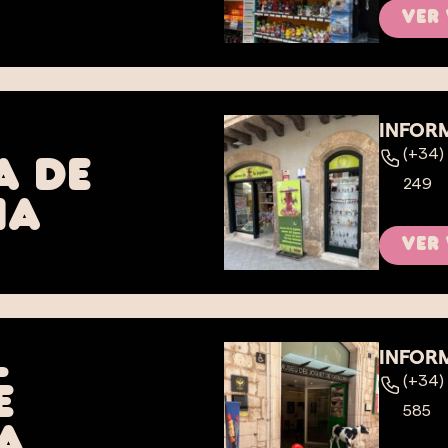
Ver
INFOR
(+34)
a de
249
na
Ver
l
INFOR
(+34)
e
585
a