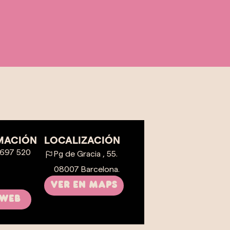
MACIÓN
LOCALIZACIÓN
 697 520
Pg de Gracia , 55.
08007 Barcelona.
ver en maps
 web