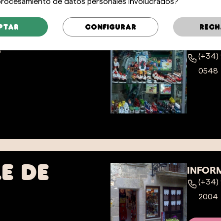
 procesamiento de datos personales involucrados?
dès
ptar
Configurar
Rech
a
INFOR
(+34)
0548
e de
INFOR
(+34)
2004