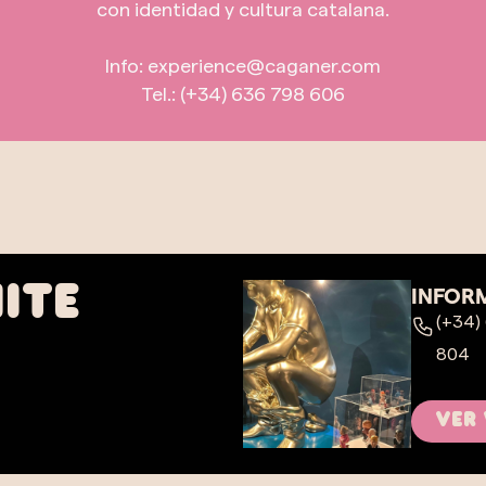
con identidad y cultura catalana.
Info: experience@caganer.com
Tel.:
(+34) 636 798 606
ite
INFOR
(+34)
804
ver