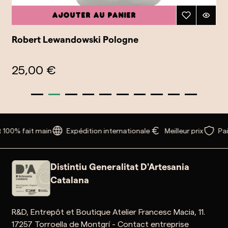
Ajouter au panier
Robert Lewandowski Pologne
25,00 €
 100% fait main
Expédition internationale
Meilleur prix
Pai
Distintiu Generalitat D'Artesania
Catalana
R&D, Entrepôt et Boutique Atelier Francesc Macia, 11.
17257 Torroella de Montgrí - Contact entreprise