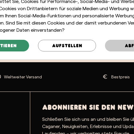
bittet Sie, Cookies für Performance-, Social-Media- und Wer
 Cookies von Drittanbietern für soziale Medien und Werbung 
m Ihnen Social-Media-Funktionen und personalisierte Werbun
len. Sind Sie mit diesen Cookies und der damit verbundenen Ve
ogener Daten einverstanden?
tieren
Aufstellen
Abf
Weltweiter Versand
Bestpreis
Abonnieren Sie den New
Schließen Sie sich uns an und bleiben Sie ü
Caganer, Neuigkeiten, Erlebnisse und Upd
Laufenden – wir verbreiten stets Freude.