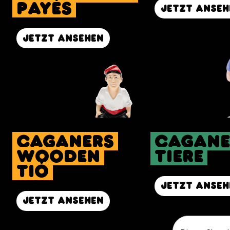
Payés
Jetzt anseh
Jetzt ansehen
caganers
Cagane
Wooden
Tiere
Tió
Jetzt anseh
Jetzt ansehen