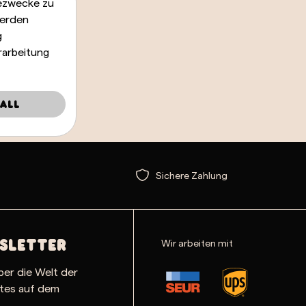
bezwecke zu
werden
g
rarbeitung
all
Sichere Zahlung
Wir arbeiten mit
sletter
ber die Welt der
ates auf dem