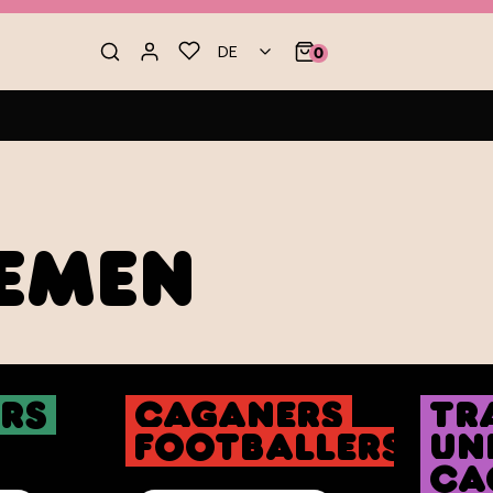
DE
0
emen
rs
Caganers
Tr
Footballers
Un
Ca