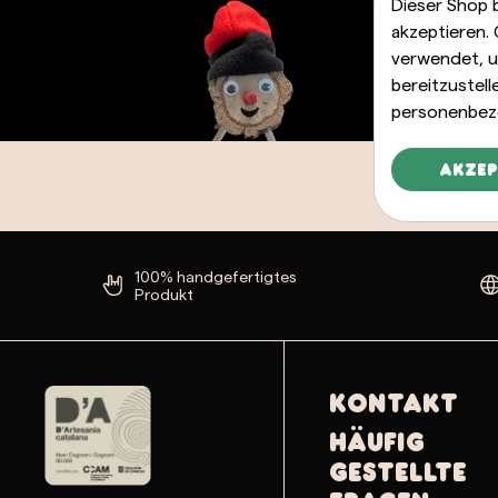
Dieser Shop 
akzeptieren.
verwendet, u
bereitzustel
personenbez
Akzep
100% handgefertigtes
Produkt
Kontakt
Häufig
gestellte