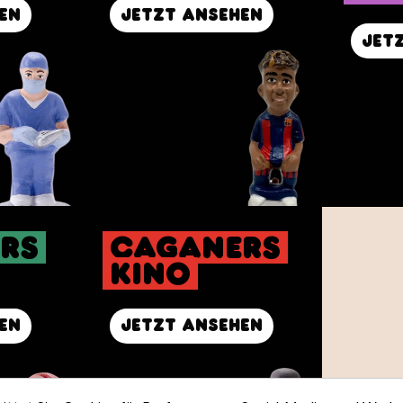
en
Jetzt ansehen
Jet
rs
Caganers
Kino
en
Jetzt ansehen