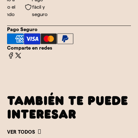
do el
fàcil y
undo
seguro
Pago Seguro
Comparte en redes
TAMBIÉN TE PUEDE
INTERESAR
VER TODOS