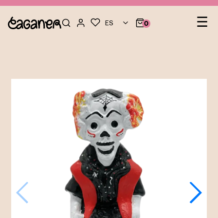
Na
☰
ES
0
de
pal