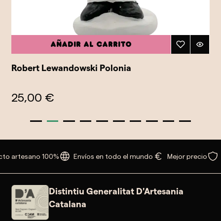
Añadir al carrito
Robert Lewandowski Polonia
25,00 €
to artesano 100%
Envíos en todo el mundo
Mejor precio
Distintiu Generalitat D'Artesania
Catalana