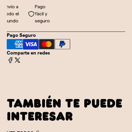
Envío a
Pago
todo el
fàcil y
mundo
seguro
Pago Seguro
Comparte en redes
TAMBIÉN TE PUEDE
INTERESAR