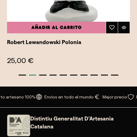
Añadir al carrito
Robert Lewandowski Polonia
25,00 €
to artesano 100%
Envíos en todo el mundo
Mejor precio
Distintiu Generalitat D'Artesania
Catalana