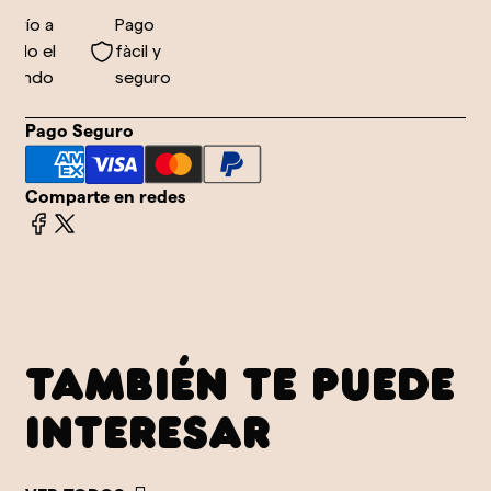
nvío a
Pago
odo el
fàcil y
undo
seguro
Pago Seguro
Comparte en redes
TAMBIÉN TE PUEDE
INTERESAR