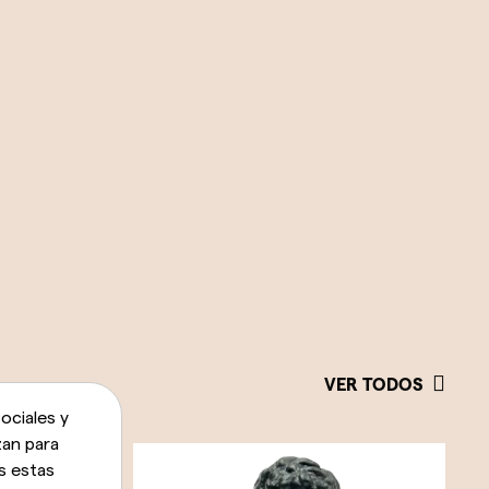
VER TODOS
ociales y
zan para
s estas