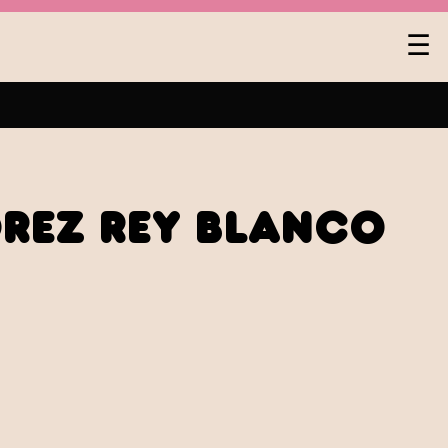
Na
☰
de
pa
rez Rey Blanco